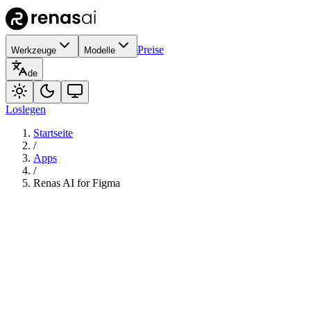
Preise
Werkzeuge
Modelle
de
Loslegen
Startseite
/
Apps
/
Renas AI for Figma